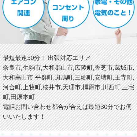
最短最速30分！ 出張対応エリア
奈良市,生駒市,大和郡山市,広陵町,香芝市,葛城市,
大和高田市,平群町,斑鳩町,三郷町,安堵町,王寺町,
河合町,上牧町,桜井市,天理市,橿原市,川西町,三宅
町,田原本町
電話お問い合わせ都合が合えば最短30分でお伺
いいたします！