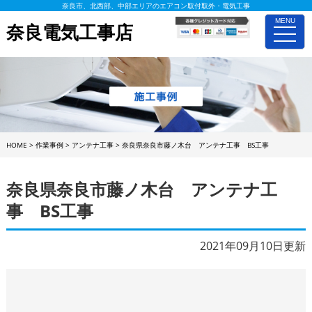
奈良市、北西部、中部エリアのエアコン取付取外・電気工事
MENU
奈良電気工事店
toggle
naviga
HOME
>
作業事例
>
アンテナ工事
>
奈良県奈良市藤ノ木台 アンテナ工事 BS工事
奈良県奈良市藤ノ木台 アンテナ工
事 BS工事
2021年09月10日更新