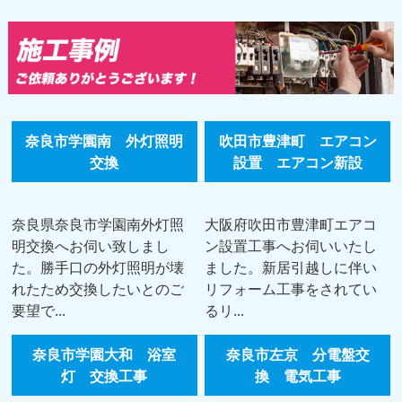
奈良市学園南 外灯照明
吹田市豊津町 エアコン
交換
設置 エアコン新設
奈良県奈良市学園南外灯照
大阪府吹田市豊津町エアコ
明交換へお伺い致しまし
ン設置工事へお伺いいたし
た。勝手口の外灯照明が壊
ました。新居引越しに伴い
れたため交換したいとのご
リフォーム工事をされてい
要望で...
るリ...
奈良市学園大和 浴室
奈良市左京 分電盤交
灯 交換工事
換 電気工事