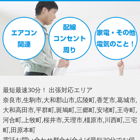
最短最速30分！ 出張対応エリア
奈良市,生駒市,大和郡山市,広陵町,香芝市,葛城市,
大和高田市,平群町,斑鳩町,三郷町,安堵町,王寺町,
河合町,上牧町,桜井市,天理市,橿原市,川西町,三宅
町,田原本町
電話お問い合わせ都合が合えば最短30分でお伺