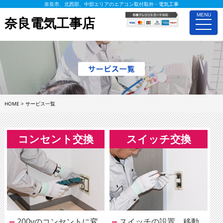
奈良市、北西部、中部エリアのエアコン取付取外・電気工事
MENU
奈良電気工事店
toggle
naviga
HOME
>
サービス一覧
コンセント交換
スイッチ交換
200vのコンセントに変
スイッチの設置、移動