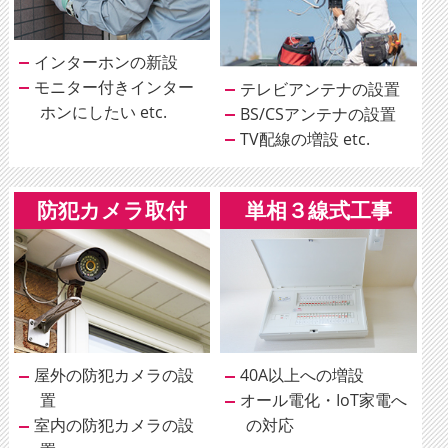
インターホンの新設
モニター付きインター
テレビアンテナの設置
ホンにしたい etc.
BS/CSアンテナの設置
TV配線の増設 etc.
防犯カメラ取付
単相３線式工事
屋外の防犯カメラの設
40A以上への増設
置
オール電化・IoT家電へ
室内の防犯カメラの設
の対応