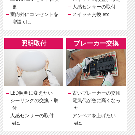
更
人感センサーの取付
室内外にコンセントを
スイッチ交換 etc.
増設 etc.
照明取付
ブレーカー交換
LED照明に変えたい
古いブレーカーの交換
シーリングの交換・取
電気代が急に高くなっ
付
た
人感センサーの取付
アンペアを上げたい
etc.
etc.