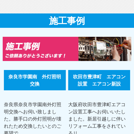
施工事例
奈良市学園南 外灯照明
吹田市豊津町 エアコン
交換
設置 エアコン新設
奈良県奈良市学園南外灯照
大阪府吹田市豊津町エアコ
明交換へお伺い致しまし
ン設置工事へお伺いいたし
た。勝手口の外灯照明が壊
ました。新居引越しに伴い
れたため交換したいとのご
リフォーム工事をされてい
要望で...
るリ...