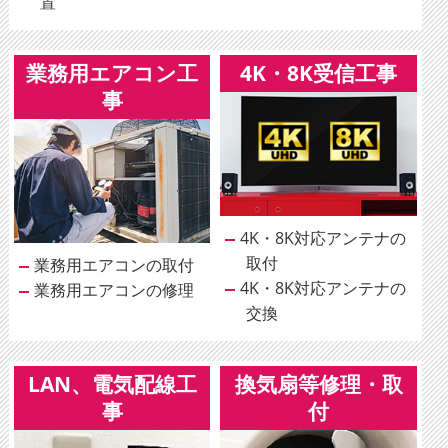
置
業務用エアコン工
4K・8K受信工事
事
4K・8K対応アンテナの
取付
業務用エアコンの取付
4K・8K対応アンテナの
業務用エアコンの修理
交換
LAN、電気配線工
換気扇等修理・取
事
付