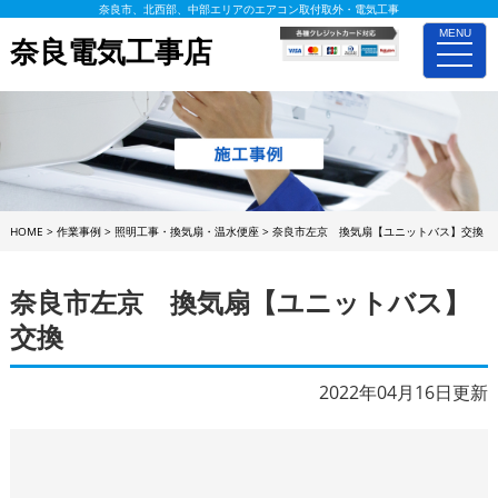
奈良市、北西部、中部エリアのエアコン取付取外・電気工事
MENU
奈良電気工事店
toggle
naviga
HOME
>
作業事例
>
照明工事・換気扇・温水便座
>
奈良市左京 換気扇【ユニットバス】交換
奈良市左京 換気扇【ユニットバス】
交換
2022年04月16日更新