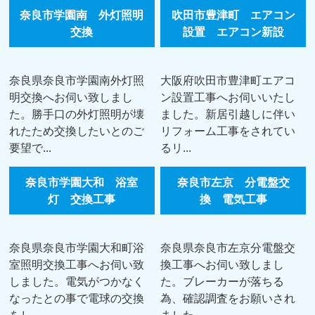
奈良市学園南 外灯照明
吹田市豊津町 エアコン
交換
設置 エアコン新設
奈良県奈良市学園南外灯照
大阪府吹田市豊津町エアコ
明交換へお伺い致しまし
ン設置工事へお伺いいたし
た。勝手口の外灯照明が壊
ました。新居引越しに伴い
れたため交換したいとのご
リフォーム工事をされてい
要望で...
るリ...
奈良市学園大和 浴室
奈良市左京 分電盤交
灯 交換工事
換 電気工事
奈良県奈良市学園大和町浴
奈良県奈良市左京分電盤交
室照明交換工事へお伺い致
換工事へお伺い致しまし
しました。電気がつかなく
た。ブレーカーが落ちる
なったとの事で電球の交換
為、確認調査をお願いされ