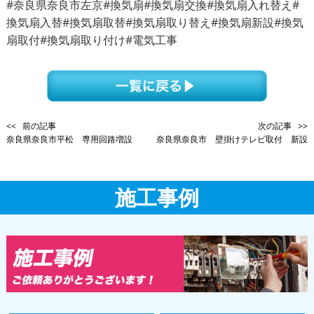
#奈良県奈良市左京#換気扇#換気扇交換#換気扇入れ替え#
換気扇入替#換気扇取替#換気扇取り替え#換気扇新設#換気
扇取付#換気扇取り付け#電気工事
<< 前の記事
次の記事 >>
奈良県奈良市平松 専用回路増設
奈良県奈良市 壁掛けテレビ取付 新設
施工事例