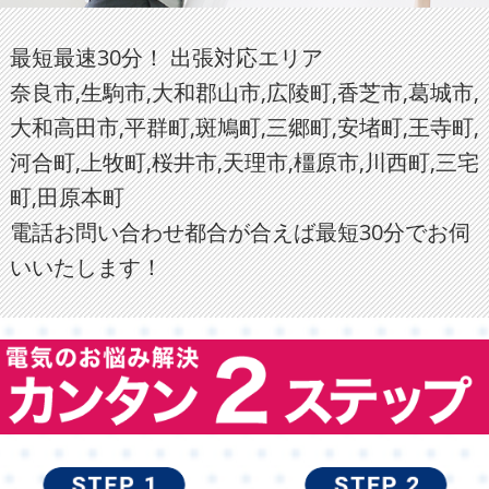
最短最速30分！ 出張対応エリア
奈良市,生駒市,大和郡山市,広陵町,香芝市,葛城市,
大和高田市,平群町,斑鳩町,三郷町,安堵町,王寺町,
河合町,上牧町,桜井市,天理市,橿原市,川西町,三宅
町,田原本町
電話お問い合わせ都合が合えば最短30分でお伺
いいたします！