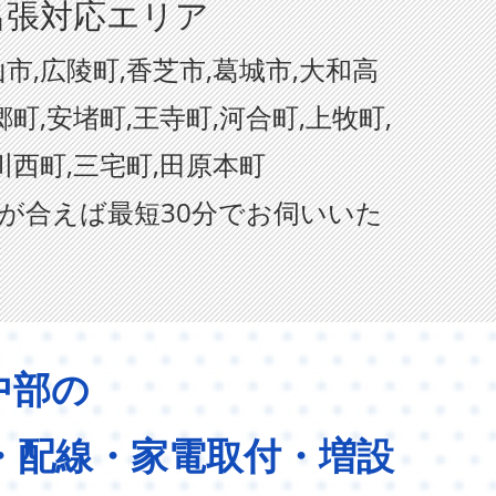
出張対応エリア
市,広陵町,香芝市,葛城市,大和高
郷町,安堵町,王寺町,河合町,上牧町,
川西町,三宅町,田原本町
が合えば最短30分でお伺いいた
中部の
・配線・家電取付・増設