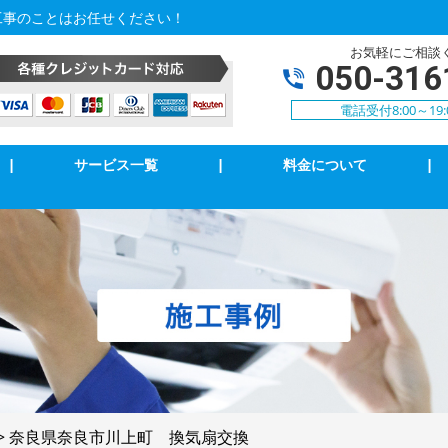
工事のことはお任せください！
お気軽にご相談
050-316
電話受付8:00～19:
|
サービス一覧
|
料金について
|
アコンクリーニング
エアコン修理・取付
明の修理・取付
コンセント修理・取付
相３線式切替工事
換気扇等修理・取付
犯カメラ
家庭用EV充電工事
>
奈良県奈良市川上町 換気扇交換