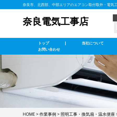
奈良市、北西部、中部エリアのエアコン取付取外・電気
奈良電気工事店
トップ
|
当社について
お問い合わせ
業務用エアコン交換・取付・修理
エ
インターホン修理・取付
照
ブレーカー修理・取付
単
電気配線工事
防
HOME
>
作業事例
>
照明工事・換気扇・温水便座