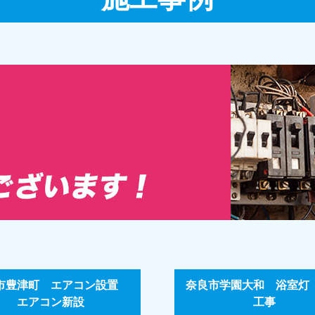
市豊津町 エアコン設置
奈良市学園大和 浴室灯
エアコン新設
工事