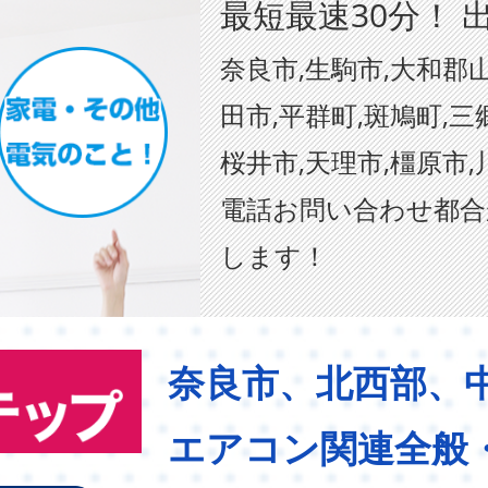
最短最速30分！ 
奈良市,生駒市,大和郡山
田市,平群町,斑鳩町,三
桜井市,天理市,橿原市,
電話お問い合わせ都合
します！
奈良市、北西部、
エアコン関連全般