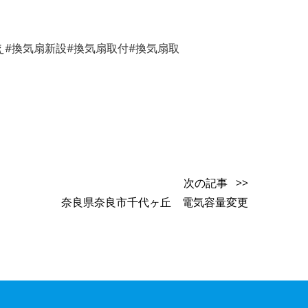
え#換気扇新設#換気扇取付#換気扇取
次の記事 >>
奈良県奈良市千代ヶ丘 電気容量変更