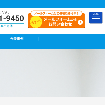
ください
MENU
1-9450
toggle
naviga
00 不定休
作業事例
|
TVアンテナ修理・取付
スイッチ修理・取付
漏電調査・修理
4k・8k受信工事