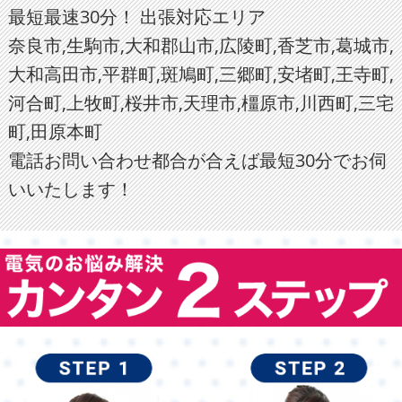
最短最速30分！ 出張対応エリア
奈良市,生駒市,大和郡山市,広陵町,香芝市,葛城市,
大和高田市,平群町,斑鳩町,三郷町,安堵町,王寺町,
河合町,上牧町,桜井市,天理市,橿原市,川西町,三宅
町,田原本町
電話お問い合わせ都合が合えば最短30分でお伺
いいたします！