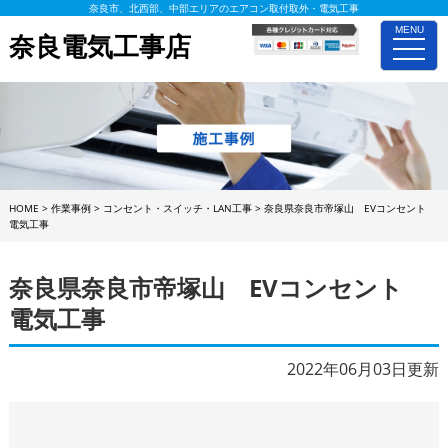
奈良市、北西部、中部エリアのエアコン取付取外・電気工事
MENU
奈良電気工事店
toggle
naviga
HOME
>
作業事例
>
コンセント・スイッチ・LAN工事
>
奈良県奈良市帝塚山 EVコンセント
電気工事
奈良県奈良市帝塚山 EVコンセント
電気工事
2022年06月03日更新