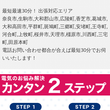
最短最速30分！ 出張対応エリア
奈良市,生駒市,大和郡山市,広陵町,香芝市,葛城市,
大和高田市,平群町,斑鳩町,三郷町,安堵町,王寺町,
河合町,上牧町,桜井市,天理市,橿原市,川西町,三宅
町,田原本町
電話お問い合わせ都合が合えば最短30分でお伺
いいたします！