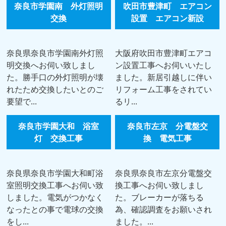
奈良市学園南 外灯照明
吹田市豊津町 エアコン
交換
設置 エアコン新設
奈良県奈良市学園南外灯照
大阪府吹田市豊津町エアコ
明交換へお伺い致しまし
ン設置工事へお伺いいたし
た。勝手口の外灯照明が壊
ました。新居引越しに伴い
れたため交換したいとのご
リフォーム工事をされてい
要望で...
るリ...
奈良市学園大和 浴室
奈良市左京 分電盤交
灯 交換工事
換 電気工事
奈良県奈良市学園大和町浴
奈良県奈良市左京分電盤交
室照明交換工事へお伺い致
換工事へお伺い致しまし
しました。電気がつかなく
た。ブレーカーが落ちる
なったとの事で電球の交換
為、確認調査をお願いされ
をし...
ました。...