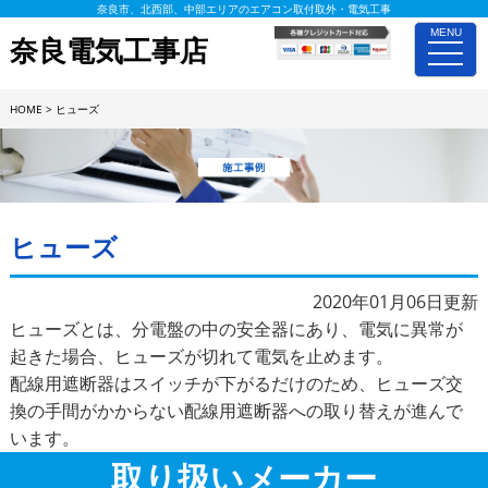
奈良市、北西部、中部エリアのエアコン取付取外・電気工事
MENU
奈良電気工事店
toggle
naviga
HOME
>
ヒューズ
施工事例詳細
ヒューズ
2020年01月06日更新
ヒューズとは、分電盤の中の安全器にあり、電気に異常が
起きた場合、ヒューズが切れて電気を止めます。
配線用遮断器はスイッチが下がるだけのため、ヒューズ交
換の手間がかからない配線用遮断器への取り替えが進んで
います。
取り扱いメーカー