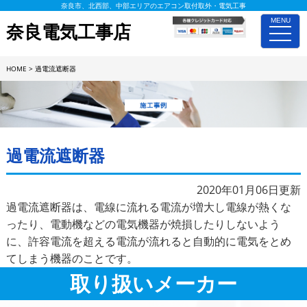
奈良市、北西部、中部エリアのエアコン取付取外・電気工事
MENU
奈良電気工事店
toggle
naviga
HOME
>
過電流遮断器
施工事例詳細
過電流遮断器
2020年01月06日更新
過電流遮断器は、電線に流れる電流が増大し電線が熱くな
ったり、電動機などの電気機器が焼損したりしないよう
に、許容電流を超える電流が流れると自動的に電気をとめ
てしまう機器のことです。
取り扱いメーカー